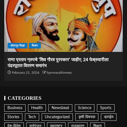
सोलापूर जिल्हा
शिक्षण
राणा प्रताप ग्रुपचे ‘शिव गौरव पुरस्कार’ जाहीर; 24 फेब्रुवारीला
पंढरपूरात वितरण समारंभ
February 21, 2026
hpnmarathinews
CATEGORIES
Business
Health
Newsbeat
Science
Sports
Stories
Tech
Uncategorized
कृषी विषयक
क्राईम
देश-विदेश
मनोरंजन
महाराष्ट्र
राजकारण
शिक्षण