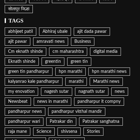
सोलापूर जिल्हा
TAGS
abhijeet patil
Abhiraj ubale
ajit dada pawar
ajit pawar
amravati news
Business
Cm eknath shinde
cm maharashtra
digital media
Eknath shinde
greentin
green tin
green tin pandharpur
hpn marathi
hpn marathi news
kalyanrao kale pandharpur
marathi
Marathi news
my enovation
nagesh sutar
nagnath sutar
news
Newsbeat
news in marathi
pandharpur it compny
pandharpur news
pandharpur vitthal mandir
pandharpur wari
Patrakar din
Patrakar sanghatna
raja mane
Science
shivsena
Stories