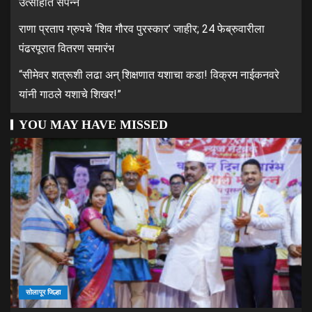
उत्साहात संपन्न
राणा प्रताप ग्रुपचे ‘शिव गौरव पुरस्कार’ जाहीर; 24 फेब्रुवारीला
पंढरपूरात वितरण समारंभ
“सीमेवर शत्रूशी लढा अन् शिक्षणात यशाचा कडा! विक्रम नाईकनवरे
यांनी गाठले यशाचे शिखर!”
YOU MAY HAVE MISSED
सोलापूर जिल्हा