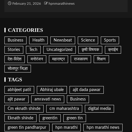
February 21, 2026
hpnmarathinews
CATEGORIES
Business
Health
Newsbeat
Science
Sports
Stories
Tech
Uncategorized
कृषी विषयक
क्राईम
देश-विदेश
मनोरंजन
महाराष्ट्र
राजकारण
शिक्षण
सोलापूर जिल्हा
TAGS
abhijeet patil
Abhiraj ubale
ajit dada pawar
ajit pawar
amravati news
Business
Cm eknath shinde
cm maharashtra
digital media
Eknath shinde
greentin
green tin
green tin pandharpur
hpn marathi
hpn marathi news