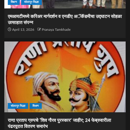
शिक्षण
सोलापूर जिल्हा
एमआयटीमध्ये करिअर मार्गदर्शन व एनडीए अॅकॅडमीचा उद्घाटन सोहळा
उत्साहात संपन्न
April 13, 2026
Pranaya Tamkhade
सोलापूर जिल्हा
शिक्षण
राणा प्रताप ग्रुपचे ‘शिव गौरव पुरस्कार’ जाहीर; 24 फेब्रुवारीला
पंढरपूरात वितरण समारंभ