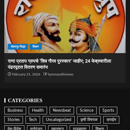
सोलापूर जिल्हा
शिक्षण
राणा प्रताप ग्रुपचे ‘शिव गौरव पुरस्कार’ जाहीर; 24 फेब्रुवारीला
पंढरपूरात वितरण समारंभ
February 21, 2026
hpnmarathinews
CATEGORIES
Business
Health
Newsbeat
Science
Sports
Stories
Tech
Uncategorized
कृषी विषयक
क्राईम
देश-विदेश
मनोरंजन
महाराष्ट्र
राजकारण
शिक्षण