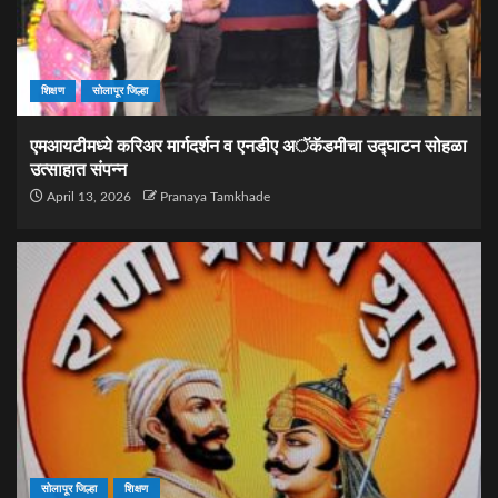
शिक्षण
सोलापूर जिल्हा
एमआयटीमध्ये करिअर मार्गदर्शन व एनडीए अॅकॅडमीचा उद्घाटन सोहळा
उत्साहात संपन्न
April 13, 2026
Pranaya Tamkhade
सोलापूर जिल्हा
शिक्षण