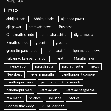
सोलापूर जिल्हा
TAGS
abhijeet patil
Abhiraj ubale
ajit dada pawar
ajit pawar
amravati news
Business
Cm eknath shinde
cm maharashtra
digital media
Eknath shinde
greentin
green tin
green tin pandharpur
hpn marathi
hpn marathi news
kalyanrao kale pandharpur
marathi
Marathi news
my enovation
nagesh sutar
nagnath sutar
news
Newsbeat
news in marathi
pandharpur it compny
pandharpur news
pandharpur vitthal mandir
pandharpur wari
Patrakar din
Patrakar sanghatna
raja mane
Science
shivsena
Stories
uddhav thackarey
Vitthal darshan