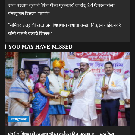
राणा प्रताप ग्रुपचे ‘शिव गौरव पुरस्कार’ जाहीर; 24 फेब्रुवारीला
पंढरपूरात वितरण समारंभ
“सीमेवर शत्रूशी लढा अन् शिक्षणात यशाचा कडा! विक्रम नाईकनवरे
यांनी गाठले यशाचे शिखर!”
YOU MAY HAVE MISSED
सोलापूर जिल्हा
पंढरीत शिवशाही न्यूजचा चौथा वर्धापन दिन उत्साहात – भव्यदिव्य