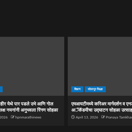
शिक्षण
सोलापूर जिल्हा
िहीर येथे पार पडले उभे आणि गोल
एमआयटीमध्ये करिअर मार्गदर्शन व एन
 लक्ष नयनांनी अनुभवला रिंगण सोहळा
अॅकॅडमीचा उद्घाटन सोहळा उत्साहा
 2026
hpnmarathinews
April 13, 2026
Pranaya Tamkha