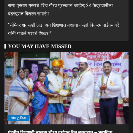
राणा प्रताप ग्रुपचे ‘शिव गौरव पुरस्कार’ जाहीर; 24 फेब्रुवारीला
पंढरपूरात वितरण समारंभ
“सीमेवर शत्रूशी लढा अन् शिक्षणात यशाचा कडा! विक्रम नाईकनवरे
यांनी गाठले यशाचे शिखर!”
YOU MAY HAVE MISSED
सोलापूर जिल्हा
पंढरीत शिवशाही न्यूजचा चौथा वर्धापन दिन उत्साहात – भव्यदिव्य