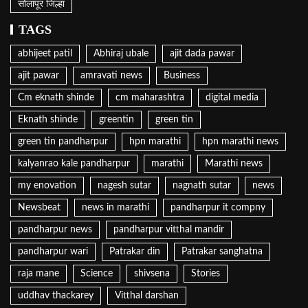
सोलापूर जिल्हा
TAGS
abhijeet patil
Abhiraj ubale
ajit dada pawar
ajit pawar
amravati news
Business
Cm eknath shinde
cm maharashtra
digital media
Eknath shinde
greentin
green tin
green tin pandharpur
hpn marathi
hpn marathi news
kalyanrao kale pandharpur
marathi
Marathi news
my enovation
nagesh sutar
nagnath sutar
news
Newsbeat
news in marathi
pandharpur it compny
pandharpur news
pandharpur vitthal mandir
pandharpur wari
Patrakar din
Patrakar sanghatna
raja mane
Science
shivsena
Stories
uddhav thackarey
Vitthal darshan