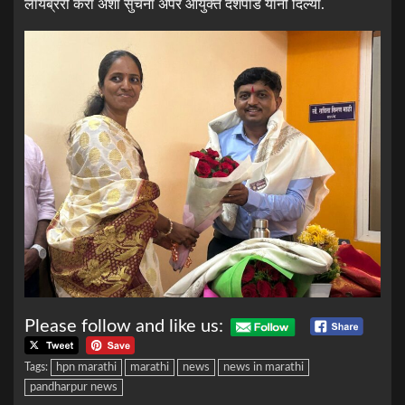
लायब्ररी करा अशा सुचना अपर आयुक्त देशपांडे यांनी दिल्या.
Please follow and like us:
Tags:
hpn marathi
marathi
news
news in marathi
pandharpur news