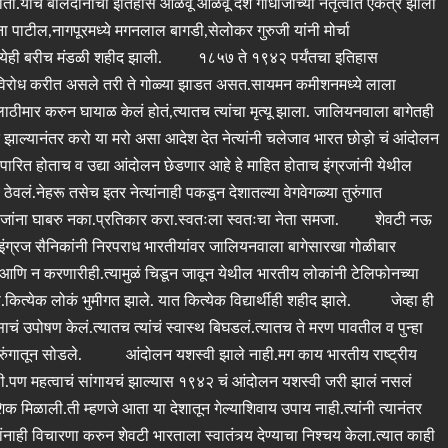
त होता.याच बलिदानाचा इतिहास आळवू आळवू देश गांधीजींच्या नेतृत्वात एकत्र झाला
ा पाटील,नागपूरमध्ये मगनलाल बागडी,सेलोकर गुरुजी यांनी मोर्चा
रमध्येही बरीच मंडळी शहीद झाली. १८५७ ते १९४२ पर्यंतचा इतिहास
ंचा विरोध करीत असले तरी ते गोळ्या झाडत असत.सायमन कमीशनमध्ये लाला
ीमार करुन घायाळ केलं होतं,त्यातच त्यांचा मृत्यू झाला. जालियनवाला बागेतही
झाल्यानंतर करो या मरो असा आदेश देत नेत्यांनी चलेजाव भारत छोड़ो चं आंदोलन
रित होताच व उद्या आंदोलन छेडणार आहे हे माहित होताच इंग्रजांनी येथील
 ठेवलं.नेहरू तसेच इतर नेत्यांनाही पकडून देशातल्या वेगवेगळ्या तुरुंगात
हे.इंग्रजांना घाबरु नका.प्रतिकार करा.स्वतःला स्वतःचा नेता समजा. शेवटी नऊ
इंग्रज सैनिकांनी निरपराध भारतीयांवर जालियनवाला बागेसारखा गोळीबार
णि न करणारीही.त्यामुळं चिडून जावून येथील भारतीय लोकांनी टेलिफोनच्या
कित्येक लोकं भुमीगत झाले. यात कित्येक विद्यार्थीही शहीद झाले. जेव्हा ही
साचं उपोषण केलं.त्यातच त्यांचं स्वास्थ बिघडलं.त्यातच ते मरण पावतील व पुन्हा
ये तुरुंगातून सोडले. आंदोलन यशस्वी झाले नाही.मग काय भारतीय राष्ट्रीय
ागली.पण महत्वाचं सांगायचं झाल्यास १९४२ चं आंदोलन यशस्वी जरी झालं नसलं
 मिळाली.ती म्हणजे आता या देशातून गेल्याशिवाय उपाय नाही.त्यांनी त्यानंतर
ांनाही विचारणा करुन शेवटी भारताला स्वातंत्र्य देण्याचा निश्चय केला.त्यात काही