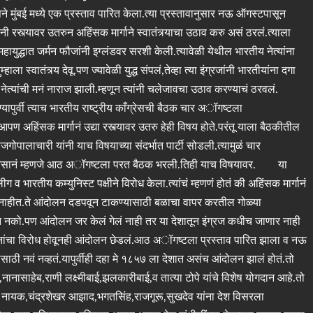
े मुंबई मध्ये एक प्रस्ताव पारित केला.त्या प्रस्तावानुसार नऊ ऑगस्टपासून
रस्त्यावर उतरुन अहिंसक मार्गाने स्वातंत्र्याचा उठाव करु असं ठरलं.त्याला
युद्धात जर्मन फौजांनी इग्लंडवर सरशी केली.त्यावेळी येथील भारतीय नेत्यांना
ला स्वातंत्र्य देवू.पण ज्यावेळी युद्ध संपलं,तेव्हा त्या इंग्रजांनी भारतीयांना दगा
भारतीय नेत्यांची मनं नाराज झाली.म्हणून त्यांनी चलेजावचा उठाव करण्याचं ठरवलं.
यापुर्वी त्याच भारतीय राष्ट्रीय काँग्रेसची बैठक चार अॉगष्टला
ण अहिंसक मार्गानं उद्या रस्त्यावर उतरु हेही विषय होते.परंतू याला बैठकीतील
ाजगोपालाचारी यांनी याच विषयाच्या संदर्भात पार्टी सोडली.त्यामुळं चार
र दिवसानं म्हणजे आठ अॉगष्टला परत बैठक भरली.तिही याच विषयावर. या
व भारतीय कम्युनिस्ट पक्षीने विरोध केला.त्यांचं म्हणणं होतं की अहिंसक मार्गानं
हीत.ते आंदोलन दडपवून टाकण्यासाठी बळाचा वापर करतील गोळ्या
 नको.पण आंदोलन जर केलं गेलं नाही तर या देशातून इंग्रज कधीच जाणार नाही
ंघटनांचा विरोध होवूनही आंदोलन छेडलं.आठ अॉगष्टला प्रस्ताव पारित झाला व नऊ
वं नव्हतं.यापुर्वीही दहा मे १८५७ ला देशात असंच आंदोलन झालं होतं.तो
नानासाहेब,राणी लक्ष्मीबाई,झलकारीबाई,व तात्या टोपे यांचे विशेष योगदान आहे.तो
मा नायक,चंद्रशेखर आझाद,भगतसिंह,राजगूरू,सुखदेव यांना देश विसरला