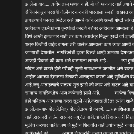
झालेला वाद……वन्देमातरम् म्हणत नाही.जो जो म्हणणार नाही.त
सैनिकांकडुन प्रसंगी गोळीबार करुनही भारताला धमकी दाखवत आहे
झगडण्याने फायदा मिळेल असे आमचे वर्तन.आणि आम्ही गोष्टी सांग
आहे!काय एकमेकांच्या कुरघोडी काढणे बरोबर आहे!काय आम्हाला ह
तिथे आम्ही झगडणार नाही तर काय?स्वातंत्र मिळुन एवढी वर्ष झ
शत्रु कितीही वाईट वागला तरी चालेल.आम्हाला काय त्यात.आम्ही 
जाण्याची देशातील नागरिकांची इच्छा दिसते.आम्ही आमच्या देशभक्
आजही विकतो की काय असे वाटायला लागले आहे . त्या हुतांम्यांना स्
नांदेल असे वाटले होते.गरीबही सुखी समाधानाने जगतील असे वाटत होत
आहोत.आमच्या देशातला शेतकरी आत्महत्या करतो आहे.सुशिक्षित बेर
आहे.जणु आत्महत्याचे सत्रच सुरु झाले की काय असे वाटत आहे.याला
सामान्य नागरिक.हेच आज कळेनासे झाले आहे. शाळेचा विचार केला 
हेही भवितव्य आत्महत्या करत सुटले आहे.कशासाठी?तर त्यांना शाळे
झालो.मायबाप बोलले.मित्र बोलले.इत्यादी कारणे……सहनशिलता उरल
नाही.सरकारी शाळेत सरकार जगु देत नाही.चांगले शिक्षक जरी विद्यार
मुळीच करणार नाहीत.पण जे मुळीच शिकवीत नाही.त्यांच्यामुळे नापा
सांगितलेले बरे. आमचा शेतकरीही तसाच.त्याला या स्वतंत्र दे