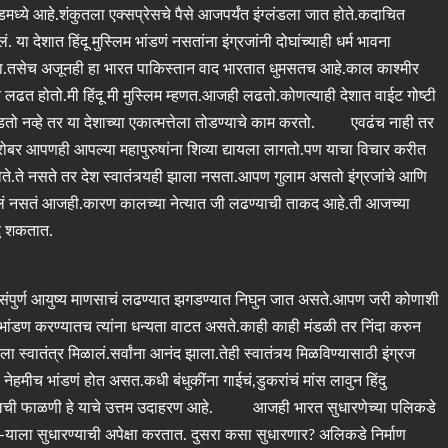
ये आहे.शंकुतला एक्सप्रेसचे पैसे आजपर्यंत इंग्लंडला जात होते.कदाचित
ं. या देशात हिंदू मुस्लिम भांडणं नसतांना इंग्रजांनी दोघांच्याही धर्म भावना
ला.तसेच अजूनही हा भारत पाकिस्तान वाद भारतात धुमसतच आहे.काल काश्मीर
त होतो.मी हिंदू मी मुस्लिम म्हणत.आजही लढतो.कोणत्याही देशात वाईट गोष्टी
से भांडतो नव्हे तर या देशाच्या एकात्मत्तेला तोडण्याचे काम करतो. एवढंच नाही तर
ंबरोबर आपणही आपल्या महापुरुषांना शिव्या द्यायला लागतो.पण याचा विचार करीत
 होते.ते नसते तर देश स्वातंत्र्यही झाला नसता.आपण गुलाम असतो इंग्रजांचे आणि
ालं नसतं आजही.कारण कालच्या नेत्यात जी लढण्याची ताकद आहे.ती आजच्या
डू शकतात.
पुर्ण आयुष्य माणसाचं लढण्यात झगडण्यात निघुन जात असते.आपण जरी कोणाशी
ांडण करण्यातच त्यांना धन्यता वाटत असते.काही काही मंडळी तर निंदा करुन
त्र मिळालं.सर्वांना आनंद झाला.तेही स्वातंत्र्य मिळविण्यासाठी इंग्रज
मीच भांडणं होत असत.कधी बंधुकींना गाईचं,डुकरांचं मांस लावुन हिंदु
गालची फाळणी हे याचे उत्तम उदाहरण आहे. आजही भारत सुधारणेच्या पलिकडे
ुस-याला सुधारण्याची अपेक्षा करतात. दुसरा कसा सुधारणार? अलिकडे निर्माण