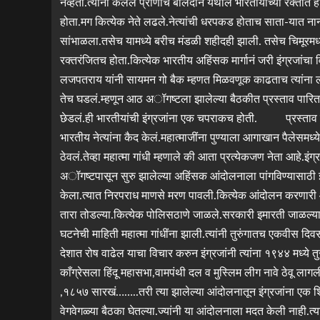
नव्हता.त्यांनी केलेलं प्राणांच बलिदान येथील भारतीयांच्या रक्ता
होता.मग कित्येक नेते लढले.नेत्यांची धरपकड होताच साता-यात नान
सांभाळला.तसेच यामध्ये बरीच मंडळी शहीदही झाली. तसेच चिमू
रक्तरंजितच होता.कित्येक भारतीय अहिंसक मार्गानं जरी इंग्रजा
लजपतराय यांनी सायमन गो बैक म्हणत मिळवणूक काढताच त्यांना लाठ
तेच घडलं.म्हणून आठ अॉगष्टला झालेल्या बैठकीत प्रस्ताव पारित 
छेडलं.ही भारतीयांची इंग्रजांना एक चपराकच होती. प्रस्ताव पा
भारतीय नेत्यांना कैद केलं.महात्माजींना पुण्याला आगाखान पैलेसमध्ये
ठेवलं.तेव्हा महात्मा गांधी म्हणाले की आता प्रत्येकजण नेता आ
अॉगष्टपासून सुरु झालेल्या अहिंसक आंदोलनाला पांगविण्यासाठी 
केला.त्यात निरपराध माणसे मरण पावली.कित्येक आंदोलन करणारी आ
तारा तोडल्या.कित्येक पोलिसठाणे जाळले.सरकारी इमारती जाळल्या.
घटनेची माहिती महात्मा गांधींना झाली.त्यांनी तुरुंगातच एकवीस दिव
देशात रोष वाढेल याचा विचार करुन इंग्रजांनी त्यांना १९४४ मध्
काँग्रेसला हिंदू महासभा,वामपंथी दल व मुस्लिम लीग नावे ठेवू ल
,१८५७ सारखं……..तरी त्या झालेल्या आंदोलनातून इंग्रजांना एक शिक
वेगवेगळ्या बैठका घेतल्या.ज्यांनी या आंदोलनाला मदत केली नाही.त्य