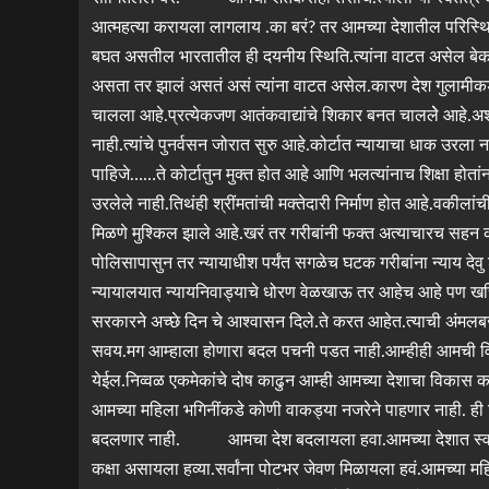
आत्महत्या करायला लागलाय .का बरं? तर आमच्या देशातील परिस्थ
बघत असतील भारतातील ही दयनीय स्थिति.त्यांना वाटत असेल बेका
असता तर झालं असतं असं त्यांना वाटत असेल.कारण देश गु
चालला आहे.प्रत्येकजण आतंकवाद्यांचे शिकार बनत चाललेे आहे.अश्र
नाही.त्यांचे पुनर्वसन जोरात सुरु आहे.कोर्टात न्यायाचा धाक उरला न
पाहिजे……ते कोर्टातुन मुक्त होत आहे आणि भलत्यांनाच शिक्षा हो
उरलेले नाही.तिथंही श्रींमतांची मक्तेदारी निर्माण होत आहे.वकीलां
मिळणे मुश्किल झाले आहे.खरं तर गरीबांनी फक्त अत्याचारच सहन 
पोलिसापासुन तर न्यायाधीश पर्यंत सगळेच घटक गरीबांना न्याय देव
न्यायालयात न्यायनिवाड्याचे धोरण वेळखाऊ तर आहेच आहे पण 
सरकारने अच्छे दिन चे आश्वासन दिले.ते करत आहेत.त्याची अंम
सवय.मग आम्हाला होणारा बदल पचनी पडत नाही.आम्हीही आमची व
येईल.निव्वळ एकमेकांचे दोष काढुन आम्ही आमच्या देशाचा विकास क
आमच्या महिला भगिनींकडे कोणी वाकड्या नजरेने पाहणार नाही. ही हि
बदलणार नाही. आमचा देश बदलायला हवा.आमच्या देशात स्वातंत्र्य 
कक्षा असायला हव्या.सर्वांना पोटभर जेवण मिळायला हवं.आमच्या महि