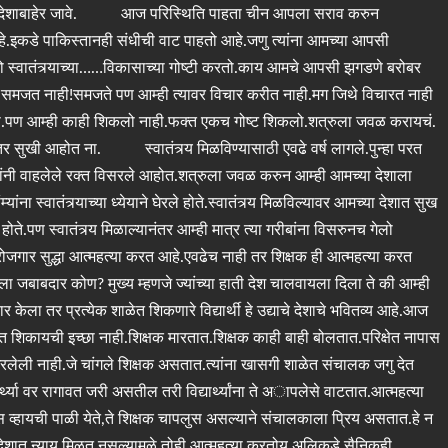
्याने देशाबाहेर जावे. आज परिस्थिति पाहता चीन आपला सराव करुन
.इकडे पाकिस्तानही संधीची वाट पाहतो आहे.जणु त्यांना आमच्या आपसी
तो स्वातंत्र्याच्या……विकासाच्या गोष्टी करतो.काय आमचे आपसी झगडणे बरोबर
े समजत नाही!समजते पण आम्ही त्यावर विचार करीत नाही.मग जिथे विचारत नाही
ाली.पण आम्ही काही शिकलो नाही.फक्त एकच गोष्ट शिकलो.शत्रुला जवळ करायचं.
तर सुखी आहोत ना. स्वातंत्र्य मिळविण्यासाठी एवढे वर्ष लागले.पुन्हा परत
तांनी वाहलेले रक्त विसरले आहोत.शत्रुला जवळ करुन आम्ही आमच्या देशाला
वातंत्र्याच्या ध्येयाने घेरले होते.स्वातंत्र्य मिळविल्यावर आमच्या देशात सुख
े.पण स्वातंत्र्य मिळाल्यानंतर आम्ही मात्र त्या गरीबांना विसरुनच गेलो
ोजगार सुद्धा आत्महत्या करत आहे.एवढेच नाही तर शिक्षक ही आत्महत्या करत
 जबाबदार कोण? मुख्य म्हणजे ज्यांच्या हाती देश चालवायला दिला ते की आम्ही
तर प्रत्येक शाळेत शिकणारे विद्यार्थी हे उद्याचे देशाचे भवितव्य आहे.आज
त शिकायची इच्छा नाही.शिक्षक मारतात.शिक्षक काही बाही बोलतात.परिक्षेत नापास
ेली नाही.जे चांगले शिक्षक असतात.त्यांना खासगी शाळेत संचालक जगु देत
्थ्या वर रागावत जरी असतील तरी विद्यार्थ्यांना ते अापलेसे वाटतात.आत्महत्या
स व्हायची पाळी येते,ते शिक्षक चापलुस असल्याने संचालकाला प्रिय असतात.हे न
शात न्याय मिळत नसल्यामुळे तोही आत्महत्या करतोय.अलिकडे सैनिकही