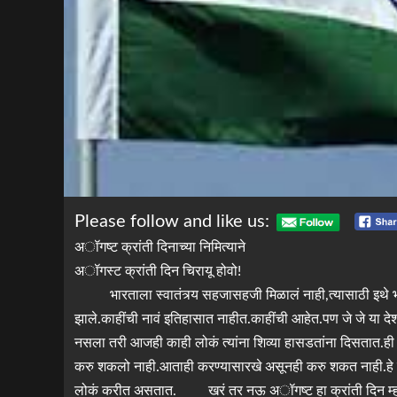
Please follow and like us:
अॉगष्ट क्रांती दिनाच्या निमित्याने
अॉगस्ट क्रांती दिन चिरायू होवो!
भारताला स्वातंत्र्य सहजासहजी मिळालं नाही,त्यासाठी इथे भार
झाले.काहींची नावं इतिहासात नाहीत.काहींची आहेत.पण जे जे या दे
नसला तरी आजही काही लोकं त्यांना शिव्या हासडतांना दिसतात.ही य
करु शकलो नाही.आताही करण्यासारखे असूनही करु शकत नाही.हे सगळं 
लोकं करीत असतात. खरं तर नऊ अॉगष्ट हा क्रांती दिन म्हण