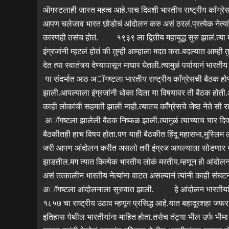
ऑगस्टलाही जास्त महत्व आहे.याच दिवशी भारतीय राष्ट्रीय काँग्रेसन
आपण चलेजाव भारत छोडोचं आंदोलन करु असं ठरलं.प्रत्येक नेत्यांनी 
कारणंही तसंच होतं. १९३९ ला द्वितीय महायुद्ध सुरु झालं.त्या महा
इंग्रजांनी म्हटलं होतं की तुम्ही आम्हाला मदत करा.बदल्यात आम्ही तुम्हा
देत त्या स्वातंत्र्य देण्यापासून माघार घेतली.त्यामुळं पर्यायानं 
या संदर्भात आठ अॉगष्टला भारतीय राष्ट्रीय काँग्रेसची बैठक होण्
झाली.आपल्याला इंग्रजांनी धोका दिला या विषयावर ती बैठक होती.आप
काही लोकांची सहमती झाली नाही.त्यातच काँग्रेसचे जेष्ठ नेते सी र
अॉगष्टला झालेली बैठक निष्फळ झाली.त्यामुळं त्याच्याच चा
बैठकीतही हाच विषय होता.पण याही बैठकीत हिंदू महासभा,मुस्लिम लीग 
जरी आपण आंदोलन करीत असलो तरी इंग्रज आपल्याला सोडणार ना
झाडतील.मग त्यात कित्येक भारतीय लोकं मरतीय.म्हणून हो आंदोलन
असं तत्कालीन भारतीय नेत्यांना वाटत असल्यानं त्यांनी काही स
अॉगष्टला आंदोलनाला सुरुवात झाली. हे आंदोलन भारतीयांसाठी न
१८५७ चा राष्ट्रीय उठाव म्हणून प्रसिद्ध आहे.यात बहादूरशहा जफर,
इतिहास येथील भारतीयांना माहित होता.तसेच तंट्या भील उर्फ भी