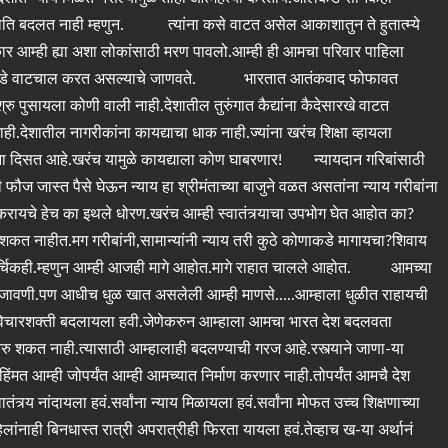
िति बदलत नाही म्हणुन. त्यांना कसे वाटत असेल आकाशातुन ते हुतात्म्ये
र आम्ही ह्या अशा लोकांसाठी मरण पावलो.आम्ही ही आमचा परिवार पाहिला
लामीकडे वाटचाल करत असल्याचे जाणवते. भारतात आतंकवाद फोफावत
ु पुसायला कोणी वाली नाही.देशातील तुरुंगात कैद्यांना कैदेसारखे वाटत
ाही.देशातील नागरीकांना कायद्याचा धाक नाही.ज्यांना खरंच शिक्षा व्हायला
तांना दिसत आहे.खरंच यामुळे कायद्याला कोण घाबरणार! न्यायदान गरिबांसाठी
ची फौज जास्त पैसे घेऊन न्याय हा श्रीमंताच्या बाजुने वळत असतांना न्याय गरीबांना
करायचे हेच का इथले धोरण.खरंच आम्ही स्वातंत्र्याचा उपभोग घेत आहोत का?
ु शकत नाहीत.मग गरीबांनी,सामान्यांनी न्याय तरी कुठे कोणाकडे मागायचा?शिवाय
खर्चिकही.म्हणुन आम्ही आजही मागे आहोत.मागे राहात चालले आहोत. आमच्या
लबजावणी.पण आधीच धुळ खात असलेली आम्ही माणसे…..आम्हाला धुळीत राहायची
िचारशक्ती बदलायला हवी.जेणेकरुन आम्हाला आमचा भारत देश बदलवता
रु शकत नाही.त्यासाठी आम्हालाही बदलण्याची गरज आहे.रस्त्याने जाणा-या
ंमत आम्ही जोपर्यंत आम्ही आमच्यात निर्माण करणार नाही.तोपर्यंत आमचै देश
नांदायला हवं.सर्वांना न्याय मिळायला हवं.सर्वांना मोफत उच्च शिक्षणाच्या
लांनाही बिनधास्त रात्री अपरात्रीही फिरता यायला हवं.तेव्हाच ख-या अर्थानं